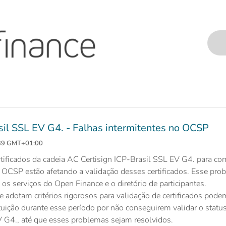
sil SSL EV G4. - Falhas intermitentes no OCSP
:39 GMT+01:00
certificados da cadeia AC Certisign ICP-Brasil SSL EV G4. para co
o OCSP estão afetando a validação desses certificados. Esse pr
s serviços do Open Finance e o diretório de participantes.
ue adotam critérios rigorosos para validação de certificados po
uição durante esse período por não conseguirem validar o stat
V G4., até que esses problemas sejam resolvidos.