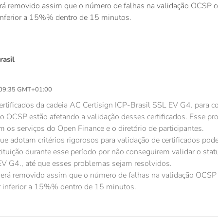
erá removido assim que o número de falhas na validação OCSP c
inferior a 15%% dentro de 15 minutos.
rasil
 09:35 GMT+01:00
 certificados da cadeia AC Certisign ICP-Brasil SSL EV G4. para c
no OCSP estão afetando a validação desses certificados. Esse p
os serviços do Open Finance e o diretório de participantes.
que adotam critérios rigorosos para validação de certificados p
ituição durante esse período por não conseguirem validar o st
EV G4., até que esses problemas sejam resolvidos.
 será removido assim que o número de falhas na validação OCSP
r inferior a 15%% dentro de 15 minutos.