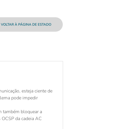
VOLTAR À PÁGINA DE ESTADO
municação, esteja ciente de
oblema pode impedir
dem também bloquear a
us OCSP da cadeia AC